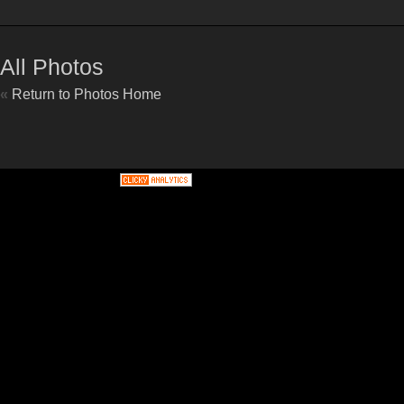
All Photos
«
Return to Photos Home
G-S8WJHKYMQH